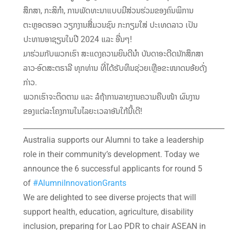
ສຶກສາ, ກະສິກໍາ, ການພັດທະນາແບບມີສ່ວນຮ່ວມຂອງຄົນພິການ
ຕະຫຼອດຮອດ ວຽກງານສື່ມວນຊົນ ກະກຽມໃສ່ ປະເທດລາວ ເປັນ
ປະທານອາຊຽນໃນປີ 2024 ແລະ ອື່ນໆ!
ມາຮ່ວມກັບພວກເຮົາ ສະແດງຄວາມຍິນດີນຳ ບັນດາອະດີດນັກສຶກສາ
ລາວ-ອົດສະຕຣາລີ ທຸກທ່ານ ທີ່ໄດ້ຮັບທຶນຊ່ວຍເຫຼືອຂະໜາດນອ້ຍດັ່ງ
ກ່າວ.
ພວກເຮົາຈະຕິດຕາມ ແລະ ລໍຖ້າການລາຍງານຄວາມຄືບໜ້າ ຜົນງານ
ຂອງແຕ່ລະໂຄງການໃນໄລຍະເວລາອັນໃກ້ນີ້ເດີ!
________________________________________________________
Australia supports our Alumni to take a leadership
role in their community’s development. Today we
announce the 6 successful applicants for round 5
of
#AlumniInnovationGrants
We are delighted to see diverse projects that will
support health, education, agriculture, disability
inclusion, preparing for Lao PDR to chair ASEAN in