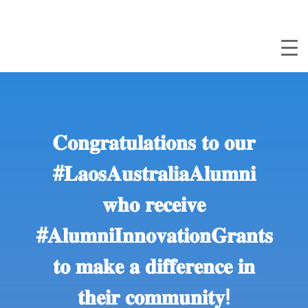
𝐂𝐨𝐧𝐠𝐫𝐚𝐭𝐮𝐥𝐚𝐭𝐢𝐨𝐧𝐬 𝐭𝐨 𝐨𝐮𝐫
#𝐋𝐚𝐨𝐬𝐀𝐮𝐬𝐭𝐫𝐚𝐥𝐢𝐚𝐀𝐥𝐮𝐦𝐧𝐢
𝐰𝐡𝐨 𝐫𝐞𝐜𝐞𝐢𝐯𝐞
#𝐀𝐥𝐮𝐦𝐧𝐢𝐈𝐧𝐧𝐨𝐯𝐚𝐭𝐢𝐨𝐧𝐆𝐫𝐚𝐧𝐭𝐬
𝐭𝐨 𝐦𝐚𝐤𝐞 𝐚 𝐝𝐢𝐟𝐟𝐞𝐫𝐞𝐧𝐜𝐞 𝐢𝐧
𝐭𝐡𝐞𝐢𝐫 𝐜𝐨𝐦𝐦𝐮𝐧𝐢𝐭𝐲!