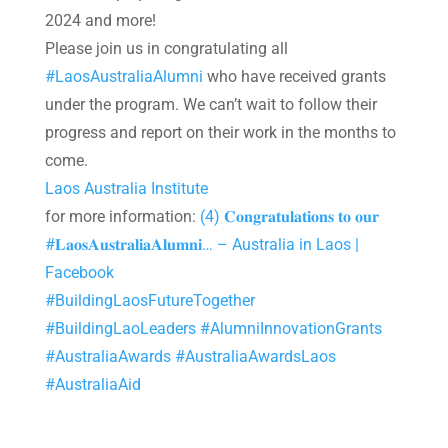
2024 and more!
Please join us in congratulating all
#LaosAustraliaAlumni
who have received grants
under the program. We can’t wait to follow their
progress and report on their work in the months to
come.
Laos Australia Institute
for more information:
(4) 𝐂𝐨𝐧𝐠𝐫𝐚𝐭𝐮𝐥𝐚𝐭𝐢𝐨𝐧𝐬 𝐭𝐨 𝐨𝐮𝐫
#𝐋𝐚𝐨𝐬𝐀𝐮𝐬𝐭𝐫𝐚𝐥𝐢𝐚𝐀𝐥𝐮𝐦𝐧𝐢… – Australia in Laos |
Facebook
#BuildingLaosFutureTogether
#BuildingLaoLeaders
#AlumniInnovationGrants
#AustraliaAwards
#AustraliaAwardsLaos
#AustraliaAid