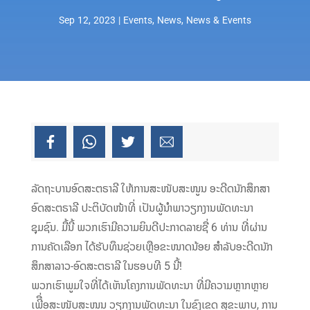
Sep 12, 2023
|
Events
,
News
,
News & Events
ລັດຖະບານອົດສະຕຣາລີ ໃຫ້ການສະໜັບສະໜູນ ອະດີດນັກສຶກສາ
ອົດສະຕຣາລີ ປະຕິບັດໜ້າທີ່ ເປັນຜູ້ນຳພາວຽກງານພັດທະນາ
ຊຸມຊົນ. ມື້ນີ້ ພວກເຮົາມີຄວາມຍິນດີປະກາດລາຍຊື່ 6 ທ່ານ ທີ່ຜ່ານ
ການຄັດເລືອກ ໄດ້ຮັບທຶນຊ່ວຍເຫຼືອຂະໜາດນ້ອຍ ສຳລັບອະດີດນັກ
ສຶກສາລາວ-ອົດສະຕຣາລີ ໃນຮອບທີ 5 ນີ້!
ພວກເຮົາພູມໃຈທີ່ໄດ້ເຫັນໂຄງການພັດທະນາ ທີ່ມີຄວາມຫຼາກຫຼາຍ
ເພີື່ອສະໜັບສະໜູນ ວຽກງານພັດທະນາ ໃນຂົງເຂດ ສຸຂະພາບ, ການ