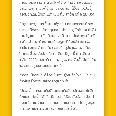
ການລະບາດຂອງພະຍາດ ໂຄວິດ-19 ໄດ້ສົ່ງຜົນກະທົບຕໍ່ບັນດາ
ນັກສຶກສາຫຼາຍ ເຊັ່ນຕໍ່ດ້ານການຮຽນ ແລະ ຊີວິດການເປັນຢູ່
ຂອງພວກເຂົາ, ໂດຍສະເພາະແມ່ນ ທີ່ມະຫາວິທະຍາໄລ ສຸພານຸວົງ.
“ໂຄງການຂອງຂ້າພະເຈົ້າ ແມ່ນກ່ຽວກັບ ການພັດທະນາ ທັກສະ
ໃນການເຮັດວຽກ ເພື່ອກຽມຄວາມພ້ອມຂອງນັກສຶກສາ ສຳລັບ
ການຈ້າງງານ. ການເຝິກອົບຮົມ ຈະພັດທະນານັກສຶກສາ ດ້ານທັກ
ສະທົ່ວໄປ ແລະ ທັກສະການເຮັດວຽກ ທີ່ເປັນປະໂຫຍດ ແລະ
ສຳຄັນ ໃນການຈ້າງງານ ໃນສະພາບປັດຈຸບັນ ແລະ ອະນາຄົດ.
ໂຄງການນີ້ ຈະເລີ່ມປະຕິບັດ ໃນເດືອນມິຖຸນານີ້ ເຖິງ ເດືອນ
ພະຈິກ 2022, ລວມທັງ ການກະກຽມ, ການຈັດຕັ້ງເຝິກອົບຮົມ
ແລະ ການຂຽນບົດລາຍງານຕ່າງໆ”.
ຖາວອນ ມີຄວາມກະຕືລືລົ້ນ ໃນການຊ່ວຍເຫຼືອໄວໜຸ່ມ ໃນການ
ກ້າວໄປສູ່ຂີດຄວາມສາມາດຂອງພວກເຂົາ.
“ຂ້າພະເຈົ້າ ຢາກບອກກັບບັນດາຄົນໜຸ່ມນ້ອຍວ່າ ຄວາມສຳເລັດ
ບໍ່ສາມາດເກີດຂຶ້ນໄດ້ ຖ້າບໍ່ມີການລົງມືເຮັດ. ມັນລ້ວນແລ້ວແຕ່
ຄຸ້ມຄ່າ ໃນການລົງມືເຮັດ, ຢ່າງນ້ອຍ ກໍເຮັດໃຫ້ທ່ານໄດ້ຮຽນຮູ້ບາງ
ຢ່າງ ເພື່ອການພັດທະນາ ແລະ ຕໍ່ຍອດໃຫ້ດີຂຶ້ນ”.