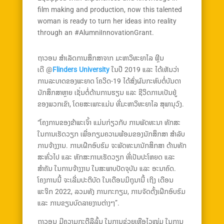
film making and production, now this talented
woman is ready to turn her ideas into reality
through an #AlumniInnovationGrant.
ຖາວອນ ສຳເລັດການສຶກສາຈາກ ມະຫາວິທະຍາໄລ ຟຼິນ
ເດີ @
Flinders University
ໃນປີ 2019 ແລະ ໄດ້ເຫັນວ່າ
ການລະບາດຂອງພະຍາດ ໂຄວິດ-19 ໄດ້ສົ່ງຜົນກະທົບຕໍ່ບັນດາ
ນັກສຶກສາຫຼາຍ ເຊັ່ນຕໍ່ດ້ານການຮຽນ ແລະ ຊີວິດການເປັນຢູ່
ຂອງພວກເຂົາ, ໂດຍສະເພາະແມ່ນ ທີ່ມະຫາວິທະຍາໄລ ສຸພານຸວົງ.
“ໂຄງການຂອງຂ້າພະເຈົ້າ ແມ່ນກ່ຽວກັບ ການພັດທະນາ ທັກສະ
ໃນການເຮັດວຽກ ເພື່ອກຽມຄວາມພ້ອມຂອງນັກສຶກສາ ສຳລັບ
ການຈ້າງງານ. ການເຝິກອົບຮົມ ຈະພັດທະນານັກສຶກສາ ດ້ານທັກ
ສະທົ່ວໄປ ແລະ ທັກສະການເຮັດວຽກ ທີ່ເປັນປະໂຫຍດ ແລະ
ສຳຄັນ ໃນການຈ້າງງານ ໃນສະພາບປັດຈຸບັນ ແລະ ອະນາຄົດ.
ໂຄງການນີ້ ຈະເລີ່ມປະຕິບັດ ໃນເດືອນມິຖຸນານີ້ ເຖິງ ເດືອນ
ພະຈິກ 2022, ລວມທັງ ການກະກຽມ, ການຈັດຕັ້ງເຝິກອົບຮົມ
ແລະ ການຂຽນບົດລາຍງານຕ່າງໆ”.
ຖາວອນ ມີຄວາມກະຕືລືລົ້ນ ໃນການຊ່ວຍເຫຼືອໄວໜຸ່ມ ໃນການ