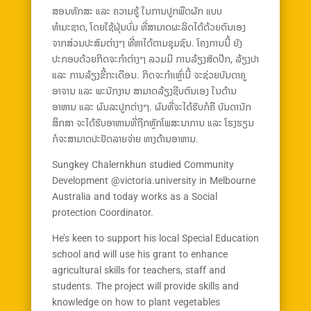
ສອນທັກສະ ແລະ ຄວາມຮູ້ ໃນການປູກພືດຜັກ ແບບ
ທຳມະຊາດ, ໂດຍໃຊ້ຝຸ່ນບົ່ມ ທີ່ສາມາດຜະລິດໄດ້ດ້ວຍຕົນເອງ
ຈາກສ່ວນປະສົມຕ່າງໆ ທີ່ຫາໄດ້ຕາມຊຸມຊົນ. ໂຄງການນີ້ ຍັງ
ປະກອບດ້ວຍກິດຈະກຳຕ່າງໆ ລວມມີ ການລ້ຽງສັດປີກ, ລ້ຽງປາ
ແລະ ການລ້ຽງຂີ້ກະເດືອນ. ກິດຈະກຳເຫຼົ່ານີ້ ຈະຊ່ວຍບັນດາຄູ
ອາຈານ ແລະ ພະນັກງານ ສາມາດລ້ຽງຊີບຕົນເອງ ໃນດ້ານ
ອາຫານ ແລະ ຜົນລະປູກຕ່າງໆ. ຜົນທີ່ຈະໄດ້ຮັບກໍຄື ບັນດານັກ
ສຶກສາ ຈະໄດ້ຮັບອາຫານທີ່ຖືກຫຼັກໂພສະນາການ ແລະ ໂຮງຮຽນ
ກໍຈະສາມາດປະຢັດລາຍຈ່າຍ ທາງດ້ານອາຫານ.
Sungkey Chalernkhun studied Community
Development @victoria.university in Melbourne
Australia and today works as a Social
protection Coordinator.
He’s keen to support his local Special Education
school and will use his grant to enhance
agricultural skills for teachers, staff and
students. The project will provide skills and
knowledge on how to plant vegetables