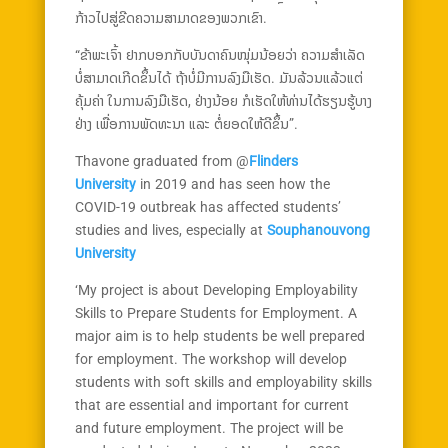
ກ້າວໄປສູ່ຂີດຄວາມສາມາດຂອງພວກເຂົາ.
“ຂ້າພະເຈົ້າ ຢາກບອກກັບບັນດາຄົນໜຸ່ມນ້ອຍວ່າ ຄວາມສຳເລັດ
ບໍ່ສາມາດເກີດຂຶ້ນໄດ້ ຖ້າບໍ່ມີການລົງມືເຮັດ. ມັນລ້ວນແລ້ວແຕ່
ຄຸ້ມຄ່າ ໃນການລົງມືເຮັດ, ຢ່າງນ້ອຍ ກໍເຮັດໃຫ້ທ່ານໄດ້ຮຽນຮູ້ບາງ
ຢ່າງ ເພື່ອການພັດທະນາ ແລະ ຕໍ່ຍອດໃຫ້ດີຂຶ້ນ”.
Thavone graduated from @
Flinders
University
in 2019 and has seen how the
COVID-19 outbreak has affected students’
studies and lives, especially at
Souphanouvong
University
‘My project is about Developing Employability
Skills to Prepare Students for Employment. A
major aim is to help students be well prepared
for employment. The workshop will develop
students with soft skills and employability skills
that are essential and important for current
and future employment. The project will be