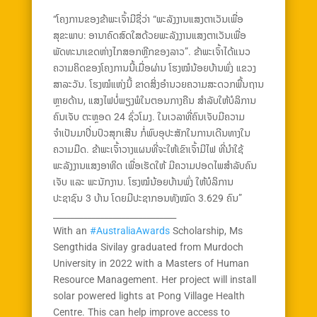
“ໂຄງການຂອງຂ້າພະເຈົ້າມີຊື່ວ່າ “ພະລັງງານແສງຕາເວັນເພື່ອ
ສຸຂະພາບ: ອານາຄົດສົດໃສດ້ວຍພະລັງງານແສງຕາເວັນເພື່ອ
ພັດທະນາເຂດຫ່າງໄກສອກຫຼີກຂອງລາວ”. ຂ້າພະເຈົ້າໄດ້ແນວ
ຄວາມຄິດຂອງໂຄງການນີ້ເມື່ອຜ່ານ ໂຮງໝໍນ້ອຍບ້ານພົ່ງ ແຂວງ
ສາລະວັນ. ໂຮງໝໍແຫ່ງນີ້ ຂາດສິ່ງອຳນວຍຄວາມສະດວກພື້ນຖານ
ຫຼາຍດ້ານ, ແສງໄຟບໍ່ພຽງພໍໃນຕອນກາງຄືນ ສຳລັບໃຫ້ບໍລິການ
ຄົນເຈັບ ຕະຫຼອດ 24 ຊົ່ວໂມງ. ໃນເວລາທີ່ຄົນເຈັບມີຄວາມ
ຈຳເປັນມາປິ່ນປົວສຸກເສີນ ກໍ່ພົບອຸປະສັກໃນການເດີນທາງໃນ
ຄວາມມືດ. ຂ້າພະເຈົ້າວາງແຜນທີ່ຈະໃຫ້ເຂົາເຈົ້າມີໄຟ ທີ່ນຳໃຊ້
ພະລັງງານແສງອາທິດ ເພື່ອເຮັດໃຫ້ ມີຄວາມປອດໄພສໍາລັບຄົນ
ເຈັບ ແລະ ພະນັກງານ. ໂຮງໝໍນ້ອຍບ້ານພົ່ງ ໃຫ້ບໍລິການ
ປະຊາຊົນ 3 ບ້ານ ໂດຍມີປະຊາກອນທັງໝົດ 3.629 ຄົນ”
_____________________________
With an
#AustraliaAwards
Scholarship, Ms
Sengthida Sivilay graduated from Murdoch
University in 2022 with a Masters of Human
Resource Management. Her project will install
solar powered lights at Pong Village Health
Centre. This can help improve access to