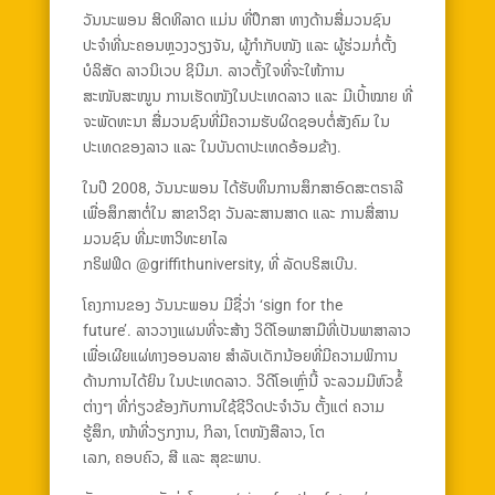
ວັນນະພອນ ສິດທິລາດ ແມ່ນ ທີ່ປຶກສາ ທາງດ້ານສື່ມວນຊົນ
ປະຈຳທີ່ນະຄອນຫຼວງວຽງຈັນ, ຜູ້ກຳກັບໜັງ ແລະ ຜູ້ຮ່ວມກໍ່ຕັ້ງ
ບໍລິສັດ ລາວນິເວບ ຊິນີມາ. ລາວຕັ້ງໃຈທີ່ຈະໃຫ້ການ
ສະໜັບສະໜູນ ການເຮັດໜັງໃນປະເທດລາວ ແລະ ມີເປົ້າໝາຍ ທີ່
ຈະພັດທະນາ ສື່ມວນຊົນທີ່ມີຄວາມຮັບຜິດຊອບຕໍ່ສັງຄົມ ໃນ
ປະເທດຂອງລາວ ແລະ ໃນບັນດາປະເທດອ້ອມຂ້າງ.
ໃນປີ 2008, ວັນນະພອນ ໄດ້ຮັບທຶນການສຶກສາອົດສະຕຣາລີ
ເພື່ອສຶກສາຕໍ່ໃນ ສາຂາວິຊາ ວັນລະສານສາດ ແລະ ການສື່ສານ
ມວນຊົນ ທີ່ມະຫາວິທະຍາໄລ
ກຣິຟຟິດ @griffithuniversity, ທີ່ ລັດບຣິສເບີນ.
ໂຄງການຂອງ ວັນນະພອນ ມີຊື່ວ່າ ‘sign for the
future’. ລາວວາງແຜນທີ່ຈະສ້າງ ວິດີໂອພາສາມືທີ່ເປັນພາສາລາວ
ເພື່ອເຜີຍແຜ່ທາງອອນລາຍ ສຳລັບເດັກນ້ອຍທີ່ມີຄວາມພິການ
ດ້ານການໄດ້ຍິນ ໃນປະເທດລາວ. ວິດີໂອເຫຼົ່ານີ້ ຈະລວມມີຫົວຂໍ້
ຕ່າງໆ ທີ່ກ່ຽວຂ້ອງກັບການໃຊ້ຊີວິດປະຈຳວັນ ຕັ້ງແຕ່ ຄວາມ
ຮູ້ສຶກ, ໜ້າທີ່ວຽກງານ, ກິລາ, ໂຕໜັງສືລາວ, ໂຕ
ເລກ, ຄອບຄົວ, ສີ ແລະ ສຸຂະພາບ.