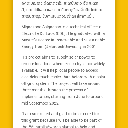
ລັດຖະບານລາວ-ອົດສະຕຣາລີ, ສະຖາບັນລາວ-ອົດສະຕຣາ
ລີ, ການໄຟຟ້າລາວ ແລະ ຄອບຄົວຂອງຂ້າພະເຈົ້າ ທີ່ໄດ້ໃຫ່ການ
ສະໜັບສະໜູນ ໃນການເປັນສ່ວນໜຶ່ງຂອງໂຄງການນີ້”.
Alignakone Saignasan is a technical officer at
Electricite Du Laos (EDL). He graduated with a
Master’s Degree in Renewable and Sustainable
Energy from @MurdochUniversity in 2001.
His project aims to supply solar power to
remote locations where electricity is not widely
available. It will help local people to access
electricity much easier than before with a solar
off-grid system. The project will take around
three months through the process of
implementation, starting from June to around
mid-September 2022.
“I am so excited and glad to be selected for
this grant because I will be able to be part of
the #AustraliaAwards alumni to help and