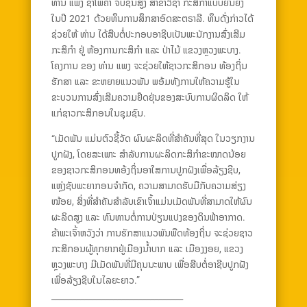
ທ່ານ ແພງ ຊາໂພຄຳ ຈົບຊັ້ນສູງ ສາຂາວິຊາ ກະສິກຳແບບຍືນຍົງ
ໃນປີ 2021 ດ້ວຍທຶນການສຶກສາອົດສະຕຣາລີ. ທຶນດັ່ງກ່າວໄດ້
ຊ່ວຍໃຫ້ ທ່ານ ໄດ້ສືບຕໍ່ປະກອບອາຊີບເປັນພະນັກງານສົ່ງເສີມ
ກະສິກຳ ຢູ່ ຫ້ອງການກະສິກຳ ແລະ ປ່າໄມ້ ແຂວງຫຼວງພະບາງ.
ໂຄງການ ຂອງ ທ່ານ ແພງ ຈະຊ່ວຍໃຫ້ຊາວກະສິກອນ ທ້ອງຖິ່ນ
ຮັກສາ ແລະ ຂະຫຍາຍແນວພັນ ພອ້ມທັງການໃຫ້ຄວາມຮູ້ໃນ
ຂະບວນການສົ່ງເສີມຄວາມຢືດຢຸ່ນຂອງສະບົບການຜິດລິດ ໃຫ້
ແກ່ຊາວກະສິກອນໃນຊຸມຊົນ.
“ເມັດພັນ ແມ່ນຕົວຊີ້ວັດ ຜົນຜະລິດທີ່ສຳຄັນທີ່ສຸດ ໃນວຽກງານ
ປູກຝັງ, ໂດຍສະເພາະ ສຳລັບການຜະລິດກະສິກຳຂະໜາດນ້ອຍ
ຂອງຊາວກະສິກອນທອ້ງຖິ່ນອາໃສການປູກຝັງເພື່ອລ້ຽງຊີບ,
ແຫຼ່ງຊັບພະຍາກອນຈຳກັດ, ຄວາມສາມາດຮັບມືກັບຄວາມສ່ຽງ
ໜ້ອຍ, ສິ່ງທີ່ສຳຄັນສຳລັບເຂົາເຈົ້າແມ່ນເມັດພັນທີ່ສາມາດໃຫ້ຜົນ
ຜະລິດສູງ ແລະ ທົນທານຕໍ່ການປ່ຽນແປງຂອງດິນຟ້າອາກາດ.
ຂ້າພະເຈົ້າຫວັງວ່າ ການຮັກສາແນວພັນພືດທ້ອງຖິ່ນ ຈະຊ່ວຍຊາວ
ກະສິກອນຜູ້ທຸກຍາກຢູ່ເມືອງນ້ຳບາກ ແລະ ເມືອງງອຍ, ແຂວງ
ຫຼວງພະບາງ ມີເມັດພັນທີ່ມີຄຸນນະພາບ ເພື່ອສືບຕໍ່ອາຊີບປູກຝັງ
ເພື່ອລ້ຽງຊີບໃນໄລຍະຍາວ.”
________________________________