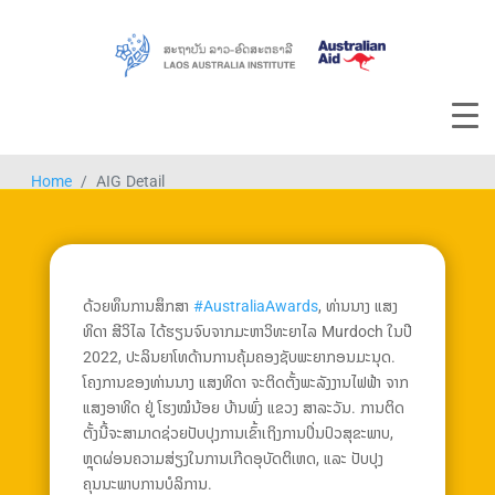
Home
AIG Detail
ດ້ວຍທຶນການສຶກສາ
#AustraliaAwards
, ທ່ານນາງ ແສງ
ທິດາ ສີວິໄລ ໄດ້ຮຽນຈົບຈາກມະຫາວິທະຍາໄລ Murdoch ໃນປີ
2022, ປະລິນຍາໂທດ້ານການຄຸ້ມຄອງຊັບພະຍາກອນມະນຸດ.
ໂຄງການຂອງທ່ານນາງ ແສງທິດາ ຈະຕິດຕັ້ງພະລັງງານໄຟຟ້າ ຈາກ
ແສງອາທິດ ຢູ່ ໂຮງໝໍນ້ອຍ ບ້ານພົ່ງ ແຂວງ ສາລະວັນ. ການຕິດ
ຕັ້ງນີ້ຈະສາມາດຊ່ວຍປັບປຸງການເຂົ້າເຖິງການປິ່ນປົວສຸຂະພາບ,
ຫຼຸດຜ່ອນຄວາມສ່ຽງໃນການເກີດອຸບັດຕິເຫດ, ແລະ ປັບປຸງ
ຄຸນນະພາບການບໍລິການ.