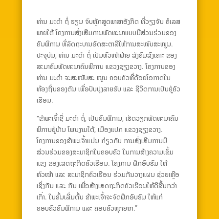
ທ່ານ ມະດຳ ຖໍ່ ຮຽນ ຈົບຫຼັກສູດພາສາອັງກິດ ທີ່ວຽງຈັນ ຄໍເລສ
ພາຍໃຕ້ ໂຄງການສົ່ງເສີມການພັດທະນາແບບມີສ່ວນຮ່ວມຂອງ
ຄົນພິການ ທີ່ລັດຖະບານອົດສະຕາລີໃຫ້ການສະໜັບສະໜູນ.
ປະຈຸບັນ, ທ່ານ ມະດຳ ຖໍ່ ເປັນຫົວໜ້າຝ່າຍ ສັງຄົມສົງເຄາະ ຂອງ
ສະມາຄົມພັດທະນາຄົນພິການ ແຂວງຊຽງຂວາງ. ໂຄງການຂອງ
ທ່ານ ມະດຳ ຈະສະໜັບສະ ໜູນ ຄອບຄົວທີ່ດ້ອຍໂອກາດໃນ
ທ້ອງຖິ່ນຂອງຕົນ ເພື່ອປັບປຸງລາຍຮັບ ແລະ ຊີວິດການເປັນຢູ່ຄົວ
ເຮືອນ.
“ຂ້າພະເຈົ້າຊື່ ມະດຳ ຖໍ່, ເປັນຄົນພິການ, ເຮັດວຽກພັດທະນາຄົນ
ພິການຢູ່ບ້ານ ໂພນງາມໃຕ້, ເມືອງແປກ ແຂວງຊຽງຂວາງ.
ໂຄງການຂອງຂ້າພະເຈົ້າແມ່ນ ກ່ຽວກັບ ການສົ່ງເສີມການມີ
ສ່ວນຮ່ວມຂອງສະມາຊິກໃນຄອບຄົວ ໃນການສ້າງຄວາມເຂັ້ມ
ແຂງ ຂອງເສດຖະກິດຄົວເຮືອນ. ໂຄງການ ຝຶກອົບຮົມ ໃຫ້
ຫົວໜ້າ ແລະ ສະມາຊິກຄົວເຮືອນ ຮ່ວມກັນວາງແຜນ ຊ່ວຍເຫຼືອ
ເຊິ່ງກັນ ແລະ ກັນ ເພື່ອສ້າງເສດຖະກິດຄົວເຮືອນໃຫ້ດີຂື້ນກວ່າ
ເກົ່າ. ໃນຂັ້ນເລີ່ມຕົ້ນ ຂ້າພະເຈົ້າຈະຈັດຝຶກອົບຮົມ ໃຫ້ແກ່
ຄອບຄົວຄົນພິການ ແລະ ຄອບຄົວທຸກຍາກ.”