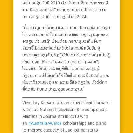
ສານມວນຊົນ ໃນປີ 2010 ດ້ວຍທຶນການສຶກສາອົດສະຕຣາລີ
ແລະ ມີແຜນຈະຍົກລະດັບຄວາມສາມາດຂອງນັກຂ່າວລາວ ໃນ
ການກະກຽມເປັນເຈົ້າພາບອາຊຽນໃນປີ 2024.
“ນີ້ແມ່ນໂຄງການທີ່ສຳຄັນ ແລະ ທັນການ ປະກອບສ່ວນກະກຽມ
ໃຫ້ປະເທດພວກເຮົາ ໃນການເປັນເຈົ້າພາບ ກອງປະຊຸມສຸດຍອດ
ອາຊຽນ ທີ່ຈະມາເຖິງ ພ້ອມດ້ວຍ ກອງປະຊຸມສາກົນອື່ນໆ.
ຂ້າພະເຈົ້າມີແຜນຈະຈັດຕັ້ງປະຕິບັດໂຄງການຝຶກອົບຮົມ ຢູ່
ນະຄອນຫຼວງວຽງຈັນ, ຊຶ່ງຜູ້ໄດ້ຮັບຜົນປະໂຫຍດໂດຍກົງ ແມ່ນຜູ້
ເຂົ້າຮ່ວມຈາກ ສື່ມວນຊົນລາວ ໃນທຸກຊ່ອງທາງ ລວມທັງ
ໂທລະພາບ, ວິທະຍຸ ແລະ ໜັງສືພິມ. ພວກເຮົາ ຈະຮຽນຮູ້
ກ່ຽວກັບການນຳໃຊ້ເຕັກໂນໂລຊີໃໝ່ໃນການຜະລິດບົດຂ່າວ ແລະ
ເພີ່ມທະວີຄວາມຮັບຮູ້ ແລະ ຄວາມເຂົ້າໃຈ ກ່ຽວກັບ ຫົວຂໍ້ຕ່າງໆ
ທີ່ຕິດພັນ ກັບກອງປະຊຸມສຸດຍອດອາຊຽນ.”
____________________________________
Vienglaty Ketsattha is an experienced journalist
with Lao National Television. She completed a
Masters in Journalism in 2010 with
an
#AustraliaAwards
scholarships and plans
to improve capacity of Lao journalists to