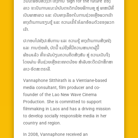
ວັນນະພອນຫວັງວ່າ ໂຄງການ ‘sign for the future’ ຂອງ
ລາວ ຈະເປັນການແນະນຳບັນດາເດັກນ້ອຍພິການຫູ ສູ່ ພາສາມືທີ່
ເປັນພາສາລາວ ແລະ ເປັນທາງເລືອກໃນການຊ່ວຍເຫຼືອພວກເຂົາ
ທາງດ້ານການຮຽນຮູ້ ແລະ ຄວາມເຂົ້າໃຈໂລກອ້ອມຕົວຂອງພວກ
ເຂົາ.
ປະກອບໄປທັງປະສົບການ ແລະ ຄວາມຮູ້ ທາງດ້ານການສ້າງໜັງ
ແລະ ການຖ່າຍທຳ, ບັດນີ້ ແມ່ຍິງທີ່ມີຄວາມສາມາດຜູ້ນີ້
ພ້ອມແລ້ວ ທີ່ຈະຜັນປ່ຽນຄວາມຄິດສ້າງສັນ ສູ່ ຄວາມເປັນຈິງ
ໂດຍຜ່ານ ທຶນຊ່ວຍເຫຼືອຂະໜາດນ້ອຍ ສຳລັບອະດີດນັກສຶກສາ
ລາວ-ອົດສະຕຣາລີ.
Vannaphone Sitthirath is a Vientiane-based
media consultant, film producer and co-
founder of the Lao New Wave Cinema
Production. She is committed to support
filmmaking in Laos and has a driving mission
to develop socially responsible media in her
country and region.
In 2008, Vannaphone received an