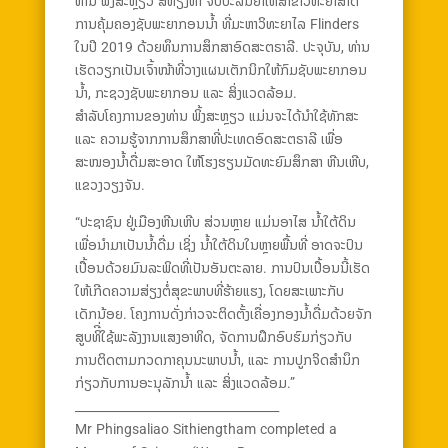
ທ່ານ ພິ້ງສະຫຼຽວ ສີທ່ຽງທຳ ຈົບປະລິນຍາໂທສາຂາວິທະຍາສາດ
ການຄຸ້ມຄອງຊັບພະຍາກອນນ້ຳ ທີ່ມະຫາວິທະຍາໄລ Flinders
ໃນປີ 2019 ດ້ວຍທຶນການສຶກສາອົດສະຕຣາລີ. ປະຈຸບັນ, ທ່ານ
ເຮັດວຽກເປັນເຈົ້າໜ້າທີ່ວາງແຜນເຕັກນິກໃຫ້ກົມຊັບພະຍາກອນ
ນ້ຳ, ກະຊວງຊັບພະຍາກອນ ແລະ ສິ່ງແວດລ້ອມ.
ສຳລັບໂຄງການຂອງທ່ານ ພິ້ງສະຫຼຽວ ແມ່ນຈະໄດ້ນຳໃຊ້ທັກສະ
ແລະ ຄວາມຮູ້ຈາກການສຶກສາທີ່ປະເທດອົດສະຕຣາລີ ເພື່ອ
ສະໜອງນ້ຳດື່ມສະອາດ ໃຫ້ໂຮງຮຽນມັດທະຍົມສຶກສາ ຫີນເຫີບ,
ແຂວງວຽງຈັນ.
“ປະຊາຊົນ ຢູ່ເມືອງຫີນເຫີບ ສ່ວນຫຼາຍ ແມ່ນອາໄສ ນ້ຳໃຕ້ດິນ
ເພື່ອນໍາມາເປັນນ້ຳດື່ມ ເຊິ່ງ ນໍ້າໃຕ້ດິນໃນຫຼາຍພື້ນທີ່ ອາດຈະປົນ
ເປື້ອນດ້ວຍມົນລະພິດທີ່ເປັນອັນຕະລາຍ. ການປົນເປື້ອນນີ້ເຮັດ
ໃຫ້ເກີດຄວາມສ່ຽງຕໍ່ສຸຂະພາບທີ່ຮ້າຍແຮງ, ໂດຍສະເພາະກັບ
ເດັກນ້ອຍ. ໂຄງການດັ່ງກ່າວຈະຕິດຕັ້ງເຄື່ອງກອງນໍ້າດື່ມດ້ວຍຈັກ
ສູບທິີ່ໃຊ້ພະລັງງານແສງອາທິດ, ຈັດການຝຶກອົບຮົມກ່ຽວກັບ
ການຕິດຕາມກວດກາຄຸນນະພາບນ້ຳ, ແລະ ການປູກຈິດສໍານຶກ
ກ່ຽວກັບການອະນຸລັກນ້ຳ ແລະ ສິ່ງແວດລ້ອມ.”
__________________________________
Mr Phingsaliao Sithiengtham completed a