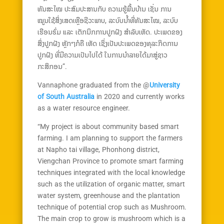
ທັນສະໄໝ ປະສົມປະສານກັບ ຄວາມຮູ້ພື້ນບ້ານ ເຊັ່ນ ການ
ໝູນໃຊ້ສິ່ງເສດເຫຼືອຊີວະພາບ, ລະບົບນ້ຳທີ່ທັນສະໄໝ, ລະບົບ
ເຮືອນຮົ່ມ ແລະ ເຕັກນິກການປູກຝັງ ສຳລັບເຫັດ. ປະເພດຂອງ
ສິ່ງປູກຝັງ ຫຼັກໆກໍຄື ເຫັດ ເຊິ່ງເປັນປະເພດຂອງທຸລະກິດການ
ປູກຝັງ ທີ່ມີຄວາມເປັນໄປໄດ້ ໃນການນຳລາຍໄດ້ມາສູ່ຊາວ
ກະສິກອນ”.
Vannaphone graduated from the @
University
of South Australia
in 2020 and currently works
as a water resource engineer.
“My project is about community based smart
farming. I am planning to support the farmers
at Napho tai village, Phonhong district,
Viengchan Province to promote smart farming
techniques integrated with the local knowledge
such as the utilization of organic matter, smart
water system, greenhouse and the plantation
technique of potential crop such as Mushroom.
The main crop to grow is mushroom which is a