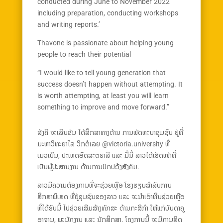
conducted during June to November 2022
including preparation, conducting workshops
and writing reports.’
Thavone is passionate about helping young
people to reach their potential
“I would like to tell young generation that
success doesn’t happen without attempting. It
is worth attempting, at least you will learn
something to improve and move forward.”
ສັງຄີ ຈະເລີນຂັນ ໄດ້ສຶກສາທາງດ້ານ ການພັດທະນາຊຸມຊົນ ຢູ່ທີ່
ມະຫາວິທະຍາໄລ ວິກຕໍເລຍ @victoria.university ທີ່
ເມວເບິນ, ປະເທດອົດສະຕຣາລີ ແລະ ມື້ນີ້ ລາວໄດ້ເຮັດໜ້າທີ່
ເປັນຜູ້ປະສານງານ ດ້ານການປົກປອ້ງສັງຄົມ.
ລາວມີຄວາມຕ້ອງການທີ່ຈະຊ່ວຍເຫຼືອ ໂຮງຮຽນສຳລັບການ
ສຶກສາພິເສດ ທີ່ຢູ່ຊຸມຊົນຂອງລາວ ແລະ ຈະນຳເອົາທຶນຊ່ວຍເຫຼືອ
ທີ່ໄດ້ຮັບນີ້ ໄປຊ່ວຍເສີມສ້າງທັກສະ ດ້ານກະສິກຳ ໃຫ້ແກ່ບັນດາຄູ
ອາຈານ, ພະນັກງານ ແລະ ນັກສຶກສາ. ໂຄງການນີ້ ຈະມີການສິດ