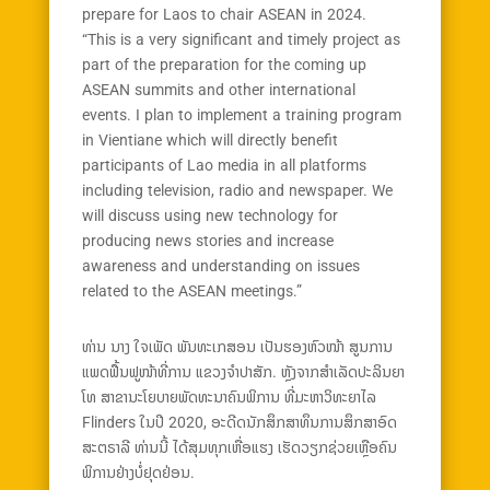
prepare for Laos to chair ASEAN in 2024.
“This is a very significant and timely project as
part of the preparation for the coming up
ASEAN summits and other international
events. I plan to implement a training program
in Vientiane which will directly benefit
participants of Lao media in all platforms
including television, radio and newspaper. We
will discuss using new technology for
producing news stories and increase
awareness and understanding on issues
related to the ASEAN meetings.”
ທ່ານ ນາງ ໃຈເພັດ ພັນທະເກສອນ ເປັນຮອງຫົວໜ້າ ສູນການ
ແພດຟື້ນຟູໜ້າທີ່ການ ແຂວງຈໍາປາສັກ. ຫຼັງຈາກສໍາເລັດປະລິນຍາ
ໂທ ສາຂານະໂຍບາຍພັດທະນາຄົນພິການ ທີ່ມະຫາວິທະຍາໄລ
Flinders ໃນປີ 2020, ອະດີດນັກສຶກສາທຶນການສຶກສາອົດ
ສະຕຣາລີ ທ່ານນີ້ ໄດ້ສຸມທຸກເຫື່ອແຮງ ເຮັດວຽກຊ່ວຍເຫຼືອຄົນ
ພິການຢ່າງບໍ່ຢຸດຢ່ອນ.