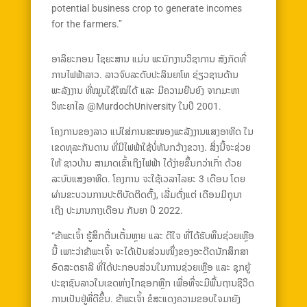
potential business crop to generate incomes
for the farmers.”
ອາລິຍະກອນ ໄຊຍະສານ ແມ່ນ ພະນັກງານວິຊາການ ສັງກັດທີ່
ການໄຟຟ້າລາວ. ລາວຈົບລະດັບປະລິນຍາໂທ ຊ່ຽວຊານດ້ານ
ພະລັງງານ ທີ່ໝູນໃຊ້ໃໝ່ໄດ້ ແລະ ມີຄວາມຍືນຍົງ ຈາກມະຫາ
ວິທະຍາໄລ @MurdochUniversity ໃນປີ 2001.
ໂຄງການຂອງລາວ ແນ່ໃສ່ການສະໜອງພະລັງງານແສງອາທິດ ໃນ
ເຂດທຸລະກັນດານ ທີ່ມີໄຟຟ້າໃຊ້ບໍ່ທັນກວ້າງຂວາງ. ສິ່ງນີ້ຈະຊ່ວຍ
ໃຫ້ ຊາວບ້ານ ສາມາດເຂົ້າເຖິງໄຟຟ້າ ໄດ້ງ່າຍຂຶ້ນກວ່າເກົ່າ ດ້ວຍ
ລະບົບແສງອາທິດ. ໂຄງການ ຈະໃຊ້ເວລາໄລຍະ 3 ເດືອນ ໂດຍ
ຜ່ານຂະບວນການປະຕິບັດຕິດຕັ້ງ, ເລີ່ມຕັ່ງແຕ່ ເດືອນມິຖຸນາ
ເຖິງ ປະມານກາງເດືອນ ກັນຍາ ປີ 2022.
“ຂ້າພະເຈົ້າ ຮູ້ສຶກຕື່ນເຕັ້ນຫຼາຍ ແລະ ດີໃຈ ທີ່ໄດ້ຮັບທຶນຊ່ວຍເຫຼືອ
ນີ້ ເພາະວ່າຂ້າພະເຈົ້າ ຈະໄດ້ເປັນສ່ວນໜຶ່ງຂອງອະດີດນັກສຶກສາ
ອົດສະຕຣາລີ ທີ່ໄດ້ປະກອບສ່ວນໃນການຊ່ວຍເຫຼືອ ແລະ ຊຸກຍູ້
ປະຊາຊົນລາວໃນເຂດຫ່າງໄກຊອກຫຼີກ ເພື່ອທີ່ຈະມີພື້ນຖານຊີວິດ
ການເປັນຢູ່ທີ່ດີຂຶ້ນ. ຂ້າພະເຈົ້າ ຂໍສະແດງຄວາມຂອບໃຈມາຍັງ