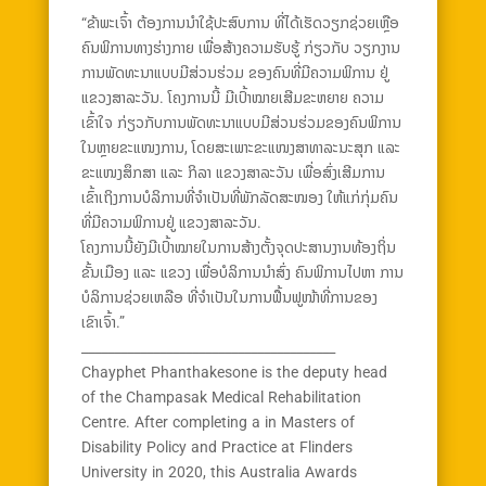
“ຂ້າພະເຈົ້າ ຕ້ອງການນຳໃຊ້ປະສົບການ ທີ່ໄດ້ເຮັດວຽກຊ່ວຍເຫຼືອ
ຄົນພິການທາງຮ່າງກາຍ ເພື່ອສ້າງຄວາມຮັບຮູ້ ກ່ຽວກັບ ວຽກງານ
ການພັດທະນາແບບມີສ່ວນຮ່ວມ ຂອງຄົນທີ່ມີຄວາມພິການ ຢູ່
ແຂວງສາລະວັນ. ໂຄງການນີ້ ມີເປົ້າໝາຍເສີມຂະຫຍາຍ ຄວາມ
ເຂົ້າໃຈ ກ່ຽວກັບການພັດທະນາແບບມີສ່ວນຮ່ວມຂອງຄົນພິການ
ໃນຫຼາຍຂະແໜງການ, ໂດຍສະເພາະຂະແໜງສາທາລະນະສຸກ ແລະ
ຂະແໜງສຶກສາ ແລະ ກິລາ ແຂວງສາລະວັນ ເພື່ອສົ່ງເສີມການ
ເຂົ້າເຖິງການບໍລິການທີ່ຈຳເປັນທີ່ພັກລັດສະໜອງ ໃຫ້ແກ່ກຸ່ມຄົນ
ທີ່ມີຄວາມພິການຢູ່ ແຂວງສາລະວັນ.
ໂຄງການນີ້ຍັງມີເປົ້າໝາຍໃນການສ້າງຕັ້ງຈຸດປະສານງານທ້ອງຖິ່ນ
ຂັ້ນເມືອງ ແລະ ແຂວງ ເພື່ອບໍລິການນຳສົ່ງ ຄົນພິການໄປຫາ ການ
ບໍລິການຊ່ວຍເຫລືອ ທີ່ຈຳເປັນໃນການຟື້ນຟູໜ້າທີ່ການຂອງ
ເຂົາເຈົ້າ.”
_______________________________________
Chayphet Phanthakesone is the deputy head
of the Champasak Medical Rehabilitation
Centre. After completing a in Masters of
Disability Policy and Practice at Flinders
University in 2020, this Australia Awards