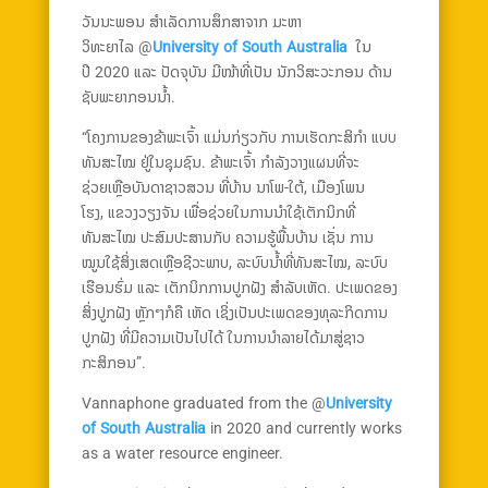
ວັນນະພອນ ສຳເລັດການສຶກສາຈາກ ມະຫາ
ວິທະຍາໄລ @
University of South Australia
ໃນ
ປີ 2020 ແລະ ປັດຈຸບັນ ມີໜ້າທີ່ເປັນ ນັກວິສະວະກອນ ດ້ານ
ຊັບພະຍາກອນນ້ຳ.
“ໂຄງການຂອງຂ້າພະເຈົ້າ ແມ່ນກ່ຽວກັບ ການເຮັດກະສິກຳ ແບບ
ທັນສະໄໝ ຢູ່ໃນຊຸມຊົນ. ຂ້າພະເຈົ້າ ກຳລັງວາງແຜນທີ່ຈະ
ຊ່ວຍເຫຼືອບັນດາຊາວສວນ ທີ່ບ້ານ ນາໂພ-ໃຕ້, ເມືອງໂພນ
ໂຮງ, ແຂວງວຽງຈັນ ເພື່ອຊ່ວຍໃນການນຳໃຊ້ເຕັກນິກທີ່
ທັນສະໄໝ ປະສົມປະສານກັບ ຄວາມຮູ້ພື້ນບ້ານ ເຊັ່ນ ການ
ໝູນໃຊ້ສິ່ງເສດເຫຼືອຊີວະພາບ, ລະບົບນ້ຳທີ່ທັນສະໄໝ, ລະບົບ
ເຮືອນຮົ່ມ ແລະ ເຕັກນິກການປູກຝັງ ສຳລັບເຫັດ. ປະເພດຂອງ
ສິ່ງປູກຝັງ ຫຼັກໆກໍຄື ເຫັດ ເຊິ່ງເປັນປະເພດຂອງທຸລະກິດການ
ປູກຝັງ ທີ່ມີຄວາມເປັນໄປໄດ້ ໃນການນຳລາຍໄດ້ມາສູ່ຊາວ
ກະສິກອນ”.
Vannaphone graduated from the @
University
of South Australia
in 2020 and currently works
as a water resource engineer.