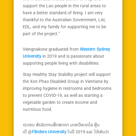
support the Lao people in the rural areas to
have a better standard of living. I am very
thankful to the Australian Government, LAI,
EDL, and my family for supporting me to be
part of the project.”
Viengnakone graduated from
Western Sydney
University
in 2019 and is passionate about
supporting people living with disabilities.
Stay Healthy Stay Stability project will support
the Xon Phao Disabled Group in Vientiane by
improving hygiene in restrooms and bedrooms
to prevent COVID-19, as well as starting a
vegetable garden to create income and
nutritious food.
ຖາວອນ ສຳເລັດການສຶກສາຈາກ ມະຫາວິທະຍາໄລ ຟຼິນ
ເດີ @
Flinders University
ໃນປີ 2019 ແລະ ໄດ້ເຫັນວ່າ