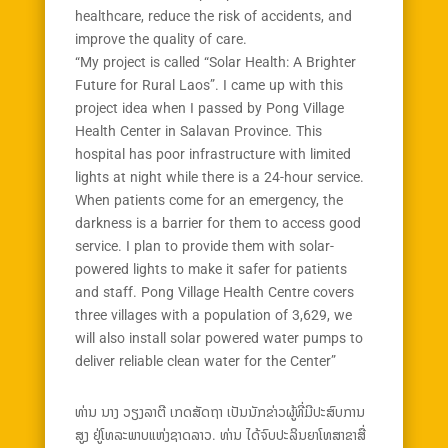
healthcare, reduce the risk of accidents, and
improve the quality of care.
“My project is called “Solar Health: A Brighter
Future for Rural Laos”. I came up with this
project idea when I passed by Pong Village
Health Center in Salavan Province. This
hospital has poor infrastructure with limited
lights at night while there is a 24-hour service.
When patients come for an emergency, the
darkness is a barrier for them to access good
service. I plan to provide them with solar-
powered lights to make it safer for patients
and staff. Pong Village Health Centre covers
three villages with a population of 3,629, we
will also install solar powered water pumps to
deliver reliable clean water for the Center”
ທ່ານ ນາງ ວຽງລາຕີ ເກດສັດຖາ ເປັນນັກຂ່າວຜູ້ທີ່ມີປະສົບການ
ສູງ ຢູ່ໂທລະພາບແຫ່ງຊາດລາວ. ທ່ານ ໄດ້ຈົບປະລິນຍາໂທສາຂາສື່