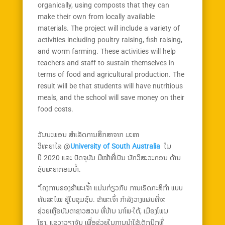
organically, using composts that they can
make their own from locally available
materials. The project will include a variety of
activities including poultry raising, fish raising,
and worm farming. These activities will help
teachers and staff to sustain themselves in
terms of food and agricultural production. The
result will be that students will have nutritious
meals, and the school will save money on their
food costs.
ວັນນະພອນ ສຳເລັດການສຶກສາຈາກ ມະຫາ
ວິທະຍາໄລ @
University of South Australia
ໃນ
ປີ 2020 ແລະ ປັດຈຸບັນ ມີໜ້າທີ່ເປັນ ນັກວິສະວະກອນ ດ້ານ
ຊັບພະຍາກອນນ້ຳ.
“ໂຄງການຂອງຂ້າພະເຈົ້າ ແມ່ນກ່ຽວກັບ ການເຮັດກະສິກຳ ແບບ
ທັນສະໄໝ ຢູ່ໃນຊຸມຊົນ. ຂ້າພະເຈົ້າ ກຳລັງວາງແຜນທີ່ຈະ
ຊ່ວຍເຫຼືອບັນດາຊາວສວນ ທີ່ບ້ານ ນາໂພ-ໃຕ້, ເມືອງໂພນ
ໂຮງ, ແຂວງວຽງຈັນ ເພື່ອຊ່ວຍໃນການນຳໃຊ້ເຕັກນິກທີ່