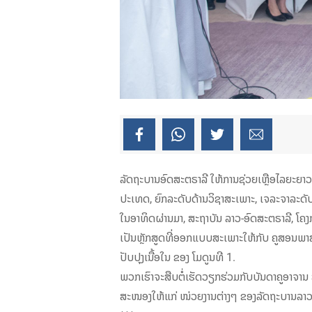
ລັດຖະບານອົດສະຕຣາລີ ໃຫ້ການຊ່ວຍເຫຼືອໄລຍະຍາວ
ປະເທດ, ຍົກລະດັບດ້ານວິຊາສະເພາະ, ເຈລະຈາລະດ
ໃນອາທິດຜ່ານມາ, ສະຖາບັນ ລາວ-ອົດສະຕຣາລີ, ໂຄງ
ເປັນຫຼັກສູດທີ່ອອກແບບສະເພາະໃຫ້ກັບ ຄູສອນພາສາອ
ປັບປຸງເນື້ອໃນ ຂອງ ໂມດູນທີ 1.
ພວກເຮົາຈະສືບຕໍ່ເຮັດວຽກຮ່ວມກັບບັນດາຄູອາຈານ 
ສະໜອງໃຫ້ແກ່ ໜ່ວຍງານຕ່າງໆ ຂອງລັດຖະບານລາວ