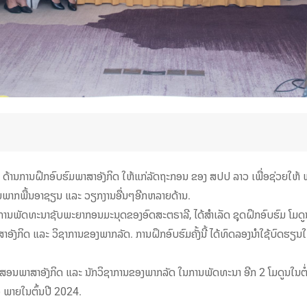
 ດ້ານການຝຶກອົບຮົມພາສາອັງກິດ ໃຫ້ແກ່ລັດຖະກອນ ຂອງ ສປປ ລາວ ເພື່ອຊ່ວຍໃຫ້ ພ
ັບພາກພື້ນອາຊຽນ ແລະ ວຽກງານອື່ນໆອີກຫລາຍດ້ານ.
ການພັດທະນາຊັບພະຍາກອນມະນຸດຂອງອົດສະຕຣາລີ, ໄດ້ສຳເລັດ ຊຸດຝຶກອົບຮົມ ໂມດູນ
ັງກິດ ແລະ ວິຊາການຂອງພາກລັດ. ການຝຶກອົບຮົມຄັ້ງນີ້ ໄດ້ທົດລອງນຳໃຊ້ບົດຮຽນໃໝ່
ສອນພາສາອັງກິດ ແລະ ນັກວິຊາການຂອງພາກລັດ ໃນການພັດທະນາ ອີກ 2 ໂມດູນໃນຕໍ່ໜ້
 ພາຍໃນຕົ້ນປີ 2024.