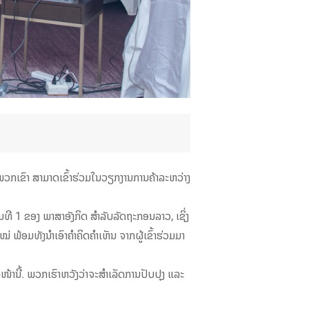
ວກເຂົາ ສາມາດເຂົ້າຮ່ວມໃນວຽກງານການຄ້າລະຫວ່າງ
ທີ 1 ຂອງ ພາສາອັງກິດ ສຳລັບລັດຖະກອນລາວ, ເຊິ່ງ
 ພ້ອມທັງນຳເອົາຄຳຄິດຄຳເຫັນ ຈາກຜູ້ເຂົ້າຮ່ວມມາ
ານີ້. ພວກເຮົາຫວັງວ່າຈະສໍາເລັດການປັບປຸງ ແລະ