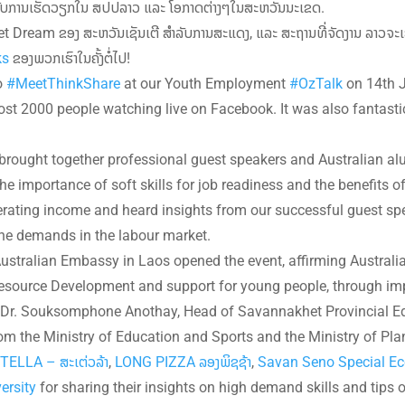
ລັບການເຮັດວຽກໃນ ສປປລາວ ແລະ ໂອກາດຕ່າງໆໃນສະຫວັນນະເຂດ.
t Dream ຂອງ ສະຫວັນເຊັນເຕີ ສໍາລັບການສະແດງ, ແລະ ສະຖານທີ່ຈັດງານ ລາວຈະເ
ks
ຂອງພວກເຮົາໃນຄັ້ງຕໍ່ໄປ!
o
#MeetThinkShare
at our Youth Employment
#OzTalk
on 14th J
ost 2000 people watching live on Facebook. It was also fantasti
brought together professional guest speakers and Australian al
the importance of soft skills for job readiness and the benefits 
erating income and heard insights from our successful guest s
the demands in the labour market.
Australian Embassy in Laos opened the event, affirming Australi
source Development and support for young people, through im
 Dr. Souksomphone Anothay, Head of Savannakhet Provincial Edu
om the Ministry of Education and Sports and the Ministry of Pla
TELLA – ສະເຕ່ວລ້າ
,
LONG PIZZA ລອງພິຊຊ້າ
,
Savan Seno Special E
ersity
for sharing their insights on high demand skills and tips 