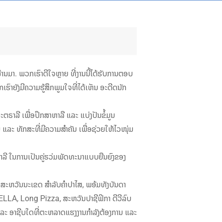
່ຜ່ານມາ. ພວກເຮົາດີໃຈຫຼາຍ ທີ່ງານນີ້ໄດ້ຮັບການຕອບ
ຮົາຍັງມີຄວາມຮູ້ສຶກພູມໃຈທີ່ໄດ້ເຫັນ ອະດີດນັກ
ຕຣາລີ ເພື່ອປຶກສາຫາລື ແລະ ແບ່ງປັນຂໍ້ມູນ
ລະ ທັກສະທີ່ມີຄວາມສຳຄັນ ເພື່ອຊ່ວຍໃຫ້ໄວໜຸ່ມ
າລີ ໃນການເປັນຄູ່ຮວ່ມພັດທະນາແບບຍືນຍົງຂອງ
ະຫວັນນະເຂດ ສໍາລັບຄໍາປາໄສ, ພອ້ມທັງບັນດາ
LLA, Long Pizza, ສະຫວັນປາຊີຟິກາ ດີວີລົບ
ແລະ ອາຊີບໃດທີ່ຕະຫລາດແຮງງານກໍາລັງຕ້ອງການ ແລະ