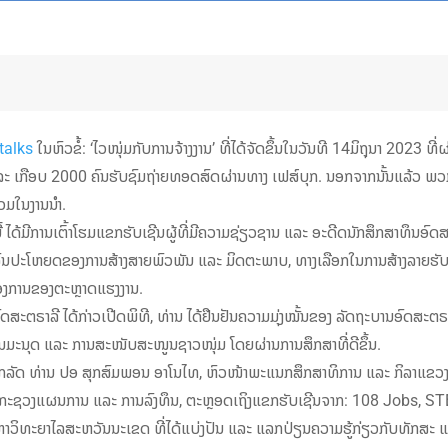
talks
ໃນຫົວຂໍ້: ‘ໄວໜຸ່ມກັບການຈ້າງງານ’ ທີ່ໄດ້ຈັດຂຶ້ນໃນວັນທີ 14ມິຖຸນາ 2023 ທີ
ງານແລະ ເກືອບ 2000 ຄົນຮັບຊົມຖ່າຍທອດສົດຜ່ານທາງ ເຟສ໌ບຸກ. ນອກຈາກນັ້ນແລ້ວ ພວກເ
ວມໃນງານນໍາ.
້ ໄດ້ມີການເຕົ້າໂຮມແຂກຮັບເຊີນຜູ້ທີ່ມີຄວາມຊ່ຽວຊານ ແລະ ອະດີດນັກສຶກສາທຶນອົດສະ
ົນປະໂຫຍດຂອງການສ້າງສາຍພົວພັນ ແລະ ມິດຕະພາບ, ທາງເລືອກໃນການສ້າງລາຍຮັບ ແ
້ອງການຂອງຕະຫຼາດແຮງງານ.
ຕຣາລີ ໄດ້ກ່າວເປີດພິທີ, ທ່ານ ໄດ້ຢືນຢັນຄວາມມຸ່ງໝັ້ນຂອງ ລັດຖະບານອົດສະຕຣ
ມະນຸດ ແລະ ການສະໜັບສະໜູນຊາວໜຸ່ມ ໂດຍຜ່ານການສຶກສາທີ່ດີຂຶ້ນ.
ກລັດ ທ່ານ ປອ ສຸກສົມພອນ ອາໂນໄທ, ຫົວໜ້າພະແນກສຶກສາທິການ ແລະ ກິລາແຂວງສ
 ກະຊວງແຜນການ ແລະ ການລົງທຶນ, ຕະຫຼອດເຖິງແຂກຮັບເຊີນຈາກ: 108 Jobs, STE
ມະຫາວິທະຍາໄລສະຫວັນນະເຂດ ທີ່ໄດ້ແບ່ງປັນ ແລະ ແລກປ່ຽນຄວາມຮູ້ກ່ຽວກັບທັກສະ 