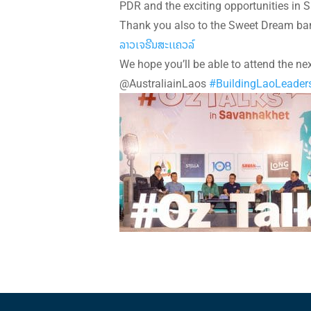
PDR and the exciting opportunities in 
Thank you also to the Sweet Dream ba
ລາວເຈຣີນສະເເຄວລ໌
We hope you’ll be able to attend the ne
@AustraliainLaos
#BuildingLaoLeader