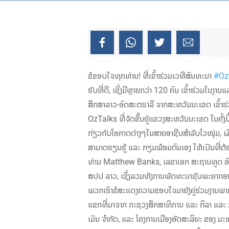
ຂໍຂອບໃຈທຸກທ່ານ! ທີ່ເຂົ້າຮ່ວມເວທີສົນທະນາ
#Oz
ຮັບທີ່ດີ, ເຊິ່ງມີຫຼາຍກວ່າ 120 ຄົນ ເຂົ້າຮ່ວມໃນ
ສຶກສາລາວ-ອົດສະຕຣາລີ ຈາກສະຫວັນນະເຂດ ເຂົ້າຮ່
OzTalks ທີ່ຈັດຂຶ້ນຢູ່ແຂວງສະຫວັນນະເຂດ ໃນຄັ້ງນີ
ກ່ຽວກັບໂອກາດຕ່າງໆໃນສາຍອາຊີບສຳລັບໄວໜຸ່ມ, ຜ
ສາມາດຮຽນຮູ້ ແລະ ກຽມພ້ອມຕົນເອງ ໃຫ້ເປັນທີ່ຕ
ທ່ານ Matthew Banks, ເລຂາເອກ ສະຖານທູດ ອົດສະ
ສປປ ລາວ, ເຊິ່ງລວມທັງການພັດທະນາຊັບພະຍາກອນ
ພວກເຮົາຂໍສະແດງຄວາມຂອບໃຈມາຍັງຄູ່ຮ່ວມງານພາ
ແຂກທີ່ມາຈາກ ກະຊວງສຶກສາທິການ ແລະ ກິລາ ແລະ
ເມັນ ຈໍາກັດ, ແລະ ໂຄງການເມືອງອັດສະລິຍະ ຂອງ 