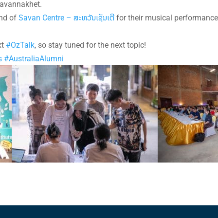
Savannakhet.
nd of
Savan Centre – ສະຫວັນເຊັນເຕີ
for their musical performanc
xt
#OzTalk
, so stay tuned for the next topic!
s
#AustraliaAlumni