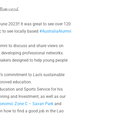
ຣີນສະເເຄວລ໌.
une 2023!! It was great to see over 120
c to see locally based
#AustraliaAlumni
umni to discuss and share views on
of developing professional networks.
peakers designed to help young people
a’s commitment to Lao’s sustainable
proved education.
cation and Sports Service for his
nning and Investment, as well as our
conomic Zone C – Savan Park
and
on how to find a good job in the Lao