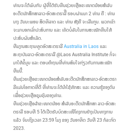
ທ່ານຈະໄດ້ພົບກັບ ຜູ້ທີ່ໄດ້ຮັບທຶນຊ່ວຍເຫຼືອຂະໜາດນ້ອຍສໍາລັບ
ອະດີດນັກສຶກສາລາວ-ອົດສະຕຣາລີີ ຮອບຜ່ານມາ 2 ທ່ານ ຄື : ທ່ານ
ນາງ ວັນນະພອນ ສິດທິລາດ ແລະ ທ່ານ ສັງຄີ ຈະເລີນກູນ. ພວກເຂົາ
ຈະມາບອກເລົ່າປະສົບການ ແລະ ເຄັດບໍ່ລັບໃນການສະໝັກທຶນໃຫ້
ປະສົບຜົນສຳເລັດ.
ທີມງານສະຖານທູດອົດສະຕຣາລີ
Australia in Laos
ແລະ
ສະຖາບັນລາວ-ອົດສະຕຣາລີ @Laos Australia Institute ກໍ່ຈະ
ມາໃຫ້ຂໍ້ມູນ ແລະ ຕອບຄຳຖາມທີ່ທ່ານສົນໃຈກ່ຽວກັບການສະໝັກ
ທຶນນີ້.
ທຶນຊ່ວຍເຫຼືອຂະໜາດນ້ອຍສຳລັບອະດີດນັກສຶກສາລາວ-ອົດສະຕຣາ
ລີແມ່ນໂອກາດທີ່ດີ ທີ່ທ່ານຈະໄດ້ນໍາໃຊ້ທັກສະ ແລະ ຄວາມຮູ້ຂອງຕົນ
ເພື່່ອຊ່ວຍເຫຼືອຊຸມຊົນຂອງທ່ານ.
ທຶນຊ່ວຍເຫຼືອລ້າຂະໜາດນ້ອຍ ສໍາລັບອະດີດນັກສຶກສາ ລາວ-ອົດສະ
ຕຣາລີ ຮອບທີ 5 ໄດ້ເປີດຮັບບົດສະເໜີໂຄງການຢ່າງເປັນທາງການ
ແລ້ວ ຈົນເຖິງເວລາ 23:59 ໂມງ ຂອງ ວັນອາທິດ ວັນທີ 23 ກໍລະກົດ
2023.