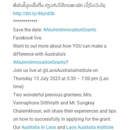
ສຳລັບຂໍ້ມູນເພີ່ມຕື່ມ ກ່ຽວກັບວິທີການສະໝັກ ເບິ່ງໃນເວັບໄຊ:
http://bit.ly/46yrd3b
************
Save the date:
#AlumniInnovationGrants
Facebook live.
Want to out more about how YOU can make a
difference with Australia’s
#AlumniInnovationGrants
?
Join us live at @LaosAustraliaInstitute on
Thursday 13 July 2023 at 5:30 – 7:00 pm (Lao
time)
Two wonderful previous grantees, Mrs.
Vannaphone Sitthirath and Mr. Sungkey
Chalernkhoun, will share their experiences and tips
on how to successfully in applying for the grant.
Our
Australia in Laos
and
Laos Australia Institute