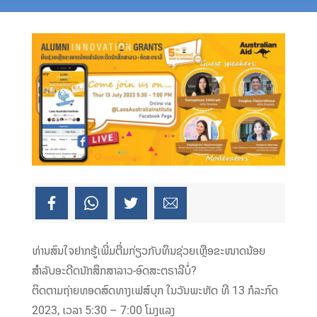
ທ່ານສົນໃຈຢາກຮູ້ເພີ່ມຕື່ມກ່ຽວກັບທຶນຊ່ວຍເຫຼືອຂະໜາດນ້ອຍ
ສຳລັບອະດີດນັກສຶກສາລາວ-ອົດສະຕຣາລີບໍ່?
ຕິດຕາມຖ່າຍທອດສົດທາງເຟສ໌ບຸກ ໃນວັນພະຫັດ ທີ 13 ກໍລະກົດ
2023, ເວລາ 5:30 – 7:00 ໂມງແລງ