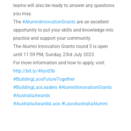
teams will also be ready to answer any questions
you may.
The
#AlumniInnovationGrants
are an excellent
opportunity to put your skills and knowledge into
practice and support your community.
The Alumni Innovation Grants round 5 is open
until 11:59 PM, Sunday, 23rd July 2023.
For more information and how to apply, visit:
http://bit.ly/46yrd3b
#BuildingLaosFutureTogether
#BuildingLaoLeaders
#AlumniInnovationGrants
#AustraliaAwards
#AustraliaAwardsLaos
#LaosAustraliaAlumni