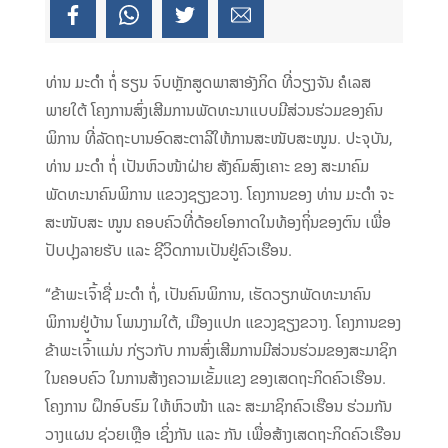
ທ່ານ ມະດຳ ຖໍ່ ຮຽນ ຈົບຫຼັກສູດພາສາອັງກິດ ທີ່ວຽງຈັນ ຄໍເລສ
ພາຍໃຕ້ ໂຄງການສົ່ງເສີມການພັດທະນາແບບມີສ່ວນຮ່ວມຂອງຄົນ
ພິການ ທີ່ລັດຖະບານອົດສະຕາລີໃຫ້ການສະໜັບສະໜູນ. ປະຈຸບັນ,
ທ່ານ ມະດຳ ຖໍ່ ເປັນຫົວໜ້າຝ່າຍ ສັງຄົມສົງເຄາະ ຂອງ ສະມາຄົມ
ພັດທະນາຄົນພິການ ແຂວງຊຽງຂວາງ. ໂຄງການຂອງ ທ່ານ ມະດຳ ຈະ
ສະໜັບສະ ໜູນ ຄອບຄົວທີ່ດ້ອຍໂອກາດໃນທ້ອງຖິ່ນຂອງຕົນ ເພື່ອ
ປັບປຸງລາຍຮັບ ແລະ ຊີວິດການເປັນຢູ່ຄົວເຮືອນ.
“ຂ້າພະເຈົ້າຊື່ ມະດຳ ຖໍ່, ເປັນຄົນພິການ, ເຮັດວຽກພັດທະນາຄົນ
ພິການຢູ່ບ້ານ ໂພນງາມໃຕ້, ເມືອງແປກ ແຂວງຊຽງຂວາງ. ໂຄງການຂອງ
ຂ້າພະເຈົ້າແມ່ນ ກ່ຽວກັບ ການສົ່ງເສີມການມີສ່ວນຮ່ວມຂອງສະມາຊິກ
ໃນຄອບຄົວ ໃນການສ້າງຄວາມເຂັ້ມແຂງ ຂອງເສດຖະກິດຄົວເຮືອນ.
ໂຄງການ ຝຶກອົບຮົມ ໃຫ້ຫົວໜ້າ ແລະ ສະມາຊິກຄົວເຮືອນ ຮ່ວມກັນ
ວາງແຜນ ຊ່ວຍເຫຼືອ ເຊິ່ງກັນ ແລະ ກັນ ເພື່ອສ້າງເສດຖະກິດຄົວເຮືອນ