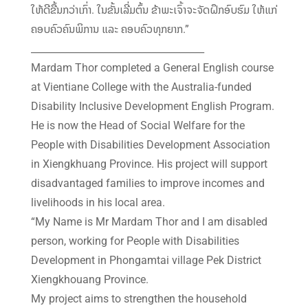
ໃຫ້ດີຂື້ນກວ່າເກົ່າ. ໃນຂັ້ນເລີ່ມຕົ້ນ ຂ້າພະເຈົ້າຈະຈັດຝຶກອົບຮົມ ໃຫ້ແກ່
ຄອບຄົວຄົນພິການ ແລະ ຄອບຄົວທຸກຍາກ.”
____________________________________
Mardam Thor completed a General English course
at Vientiane College with the Australia-funded
Disability Inclusive Development English Program.
He is now the Head of Social Welfare for the
People with Disabilities Development Association
in Xiengkhuang Province. His project will support
disadvantaged families to improve incomes and
livelihoods in his local area.
“My Name is Mr Mardam Thor and I am disabled
person, working for People with Disabilities
Development in Phongamtai village Pek District
Xiengkhouang Province.
My project aims to strengthen the household